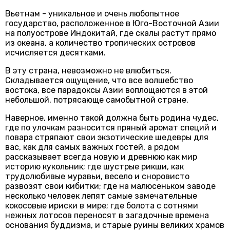
Вьетнам - уникальное и очень любопытное
государство, расположенное в Юго-Восточной Азии
на полуострове Индокитай, где скалы растут прямо
из океана, а количество тропических островов
исчисляется десятками.
В эту страна, невозможно не влюбиться.
Складывается ощущение, что все волшебство
востока, все парадоксы Азии воплощаются в этой
небольшой, потрясающе самобытной стране.
Наверное, именно такой должна быть родина чудес,
где по улочкам разносится пряный аромат специй и
повара стряпают свои экзотические шедевры для
вас, как для самых важных гостей, а рядом
рассказывает всегда новую и древнюю как мир
историю кукольник; где шустрые рикши, как
трудолюбивые муравьи, весело и сноровисто
развозят свои кибитки; где на малюсеньком заводе
несколько человек лепят самые замечательные
кокосовые ириски в мире; где болота с сотнями
нежных лотосов переносят в загадочные времена
основания буддизма, и старые руины великих храмов