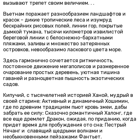
вызывают трепет своим величием. . .
Вьетнам поражает разнообразием ландшафтов и
красок – дикие тропические леса и изумруд
бескрайних рисовых полей, линии гор, покрытые
дымкой тумана, тысячи километров извилистой
береговой линии с белоснежно-бархатными
пляжами, заливы и множество затерянных
островков, невообразимо ласкового цвета море.
Здесь гармонично сочетается ритмичность,
постоянное движение мегаполисов и размеренное
очарование простых деревень, уютная тишина
гаваней и разноцветная пышность экзотических
садов.
Кипучий, с тысячелетней историей Ханой, мудрый в
своей старине; Активный и динамичный Хошимин,
где по древним традициям пьют кровь змеи, дабы
забрать ее силу; Сказочно романтичный Халонг, где
все еще дремлет Дракон, ожидая, по приданию, когда
придет время для пробуждения ото сна; Пестрый
Нячанг и славящий щедрыми волнами и
необыкновенными пейзажами Фантьет.