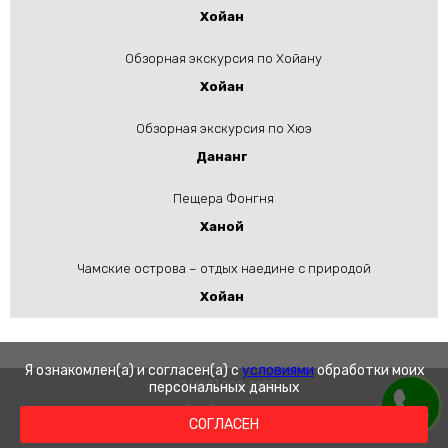
Хойан
Обзорная экскурсия по Хойану
Хойан
Обзорная экскурсия по Хюэ
Дананг
Пещера Фонгня
Ханой
Чамские острова – отдых наедине с природой
Хойан
Я ознакомлен(а) и согласен(а) с
условиями
обработки моих
+7 (495) 909-2105
персональных данных
+7 (913) 620-3380
СОГЛАСЕН
mungauzen@bk.ru