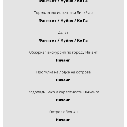
Фантьет / Муйне / Ке Га
Термальные источники Бинь Чао
Фантьет / Муйне / Ке Га
Далат
Фантьет / Муйне / Ке Га
Обзорная экскурсия по городу Нячанг
Нячанг
Прогулка на лодке на острова
Нячанг
Водопады Бахо и окрестности Ньячанга
Нячанг
Остров обезьян
Нячанг