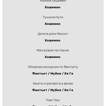
Ночной Хошимин
Хошимин
Туннели Кути
Хошимин
Дельта реки Меконг
Хошимин
Мангровый лес Канзо
Хошимин
Обзорная экскурсия по Фантьету
Фантьет / Муйне / Ке Га
Закаты и рассветы в дюнах
Фантьет / Муйне / Ке Га
Гора Таку